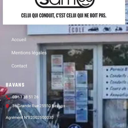
Accueil
Mentions légales
Contact
BAVANS
03 63 38 51 26
36 Grande Rue 25550 Bavans
Agrément N°E2502500030