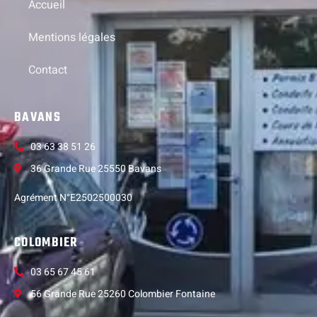
Accueil
Mentions légales
Contact
BAVANS
03 63 38 51 26
36 Grande Rue 25550 Bavans
Agrément N°E2502500030
COLOMBIER
03 65 67 45 61
56 Grande Rue 25260 Colombier Fontaine