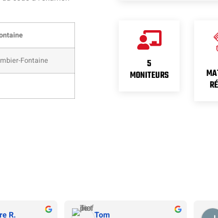
ontaine
mbier-Fontaine
5
MA
MONITEURS
R
re R.
Tom