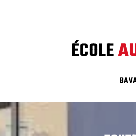
Nous vous formons au permis B, conduite accompagnée AAC
ÉCOLE
A
BAV