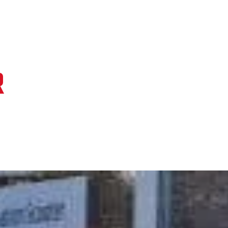
A et scooter AM.
R