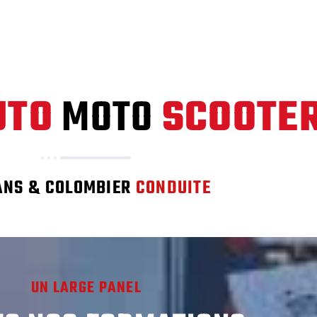
 et supervisée, annulation de permis, permis moto A1, A2 et 
UTO
MOTO
SCOOTE
ANS & COLOMBIER
CONDUITE
UN LARGE PANEL