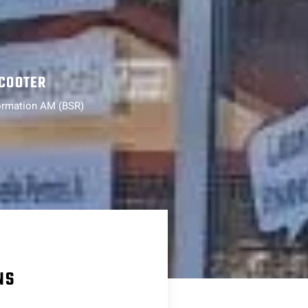
COOTER
rmation AM (BSR)
NS