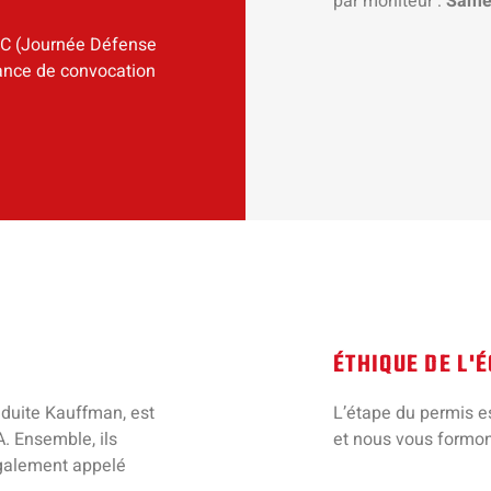
par moniteur :
Same
JDC (Journée Défense
tance de convocation
ÉTHIQUE DE L'
duite Kauffman, est
L’étape du permis 
. Ensemble, ils
et nous vous formon
galement appelé