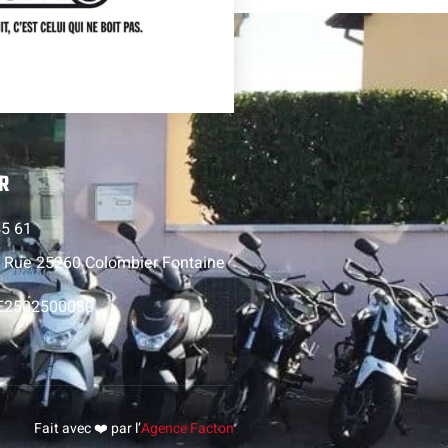
R
45 61
 Rue 25260 Colombier Fontaine
E2502500030
Fait avec ❤️ par l’
Agence Facton