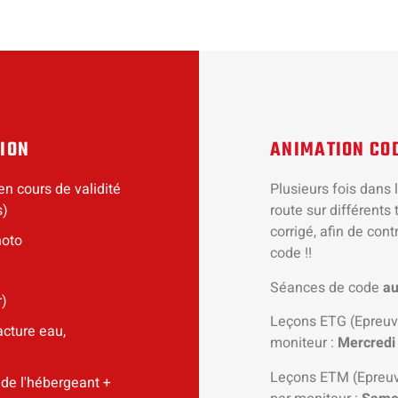
TION
ANIMATION CO
en cours de validité
Plusieurs fois dans 
s)
route sur différents
corrigé, afin de con
hoto
code !!
Séances de code
au
r)
Leçons ETG (Epreuve
acture eau,
moniteur :
Mercredi 
Leçons ETM (Epreuve
 de l'hébergeant +