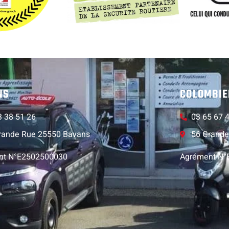
NS
COLOMBIE
3 38 51 26
03 65 67 
rande Rue 25550 Bavans
56 Grande
nt N°E2502500030
Agrément N°